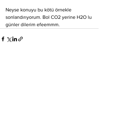
Neyse konuyu bu kötü örnekle 
sonlandırıyorum. Bol CO2 yerine H2O lu 
günler dilerim efeemmm.
Hepsini Gör
Son Yazılar