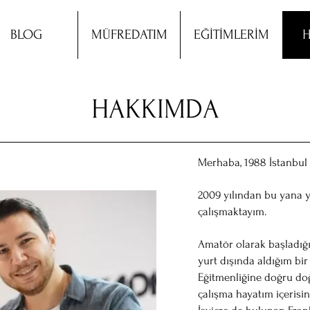
BLOG
MÜFREDATIM
EĞİTİMLERİM
H
HAKKIMDA
Merhaba, 1988 İstanbu
2009 yılından bu yana 
çalışmaktayım.
Amatör olarak başladığı
yurt dışında aldığım bi
Eğitmenliğine doğru doğ
çalışma hayatım içerisi