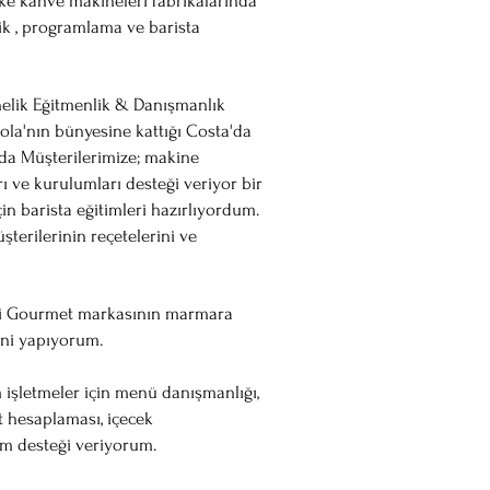
ke kahve makineleri fabrikalarında
k , programlama ve barista
nelik Eğitmenlik & Danışmanlık
la'nın bünyesine kattığı Costa'da
 da Müşterilerimize; makine
arı ve kurulumları desteği veriyor bir
in barista eğitimleri hazırlıyordum.
erilerinin reçetelerini ve
ci Gourmet markasının marmara
ğini yapıyorum.
 işletmeler için menü danışmanlığı,
t hesaplaması, içecek
m desteği veriyorum.