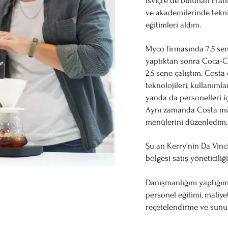
İsviçre de bulunan Fran
ve akademilerinde tekni
eğitimleri aldım.
Myco firmasında 7.5 se
yaptıktan sonra Coca-Co
2.5 sene çalıştım. Costa
teknolojileri, kullanıml
yanda da personelleri iç
Aynı zamanda Costa müşt
menülerini düzenledim.
Şu an Kerry'nin Da Vin
bölgesi satış yöneticili
Danışmanlığını yaptığım
personel eğitimi, maliye
reçetelendirme ve sunu