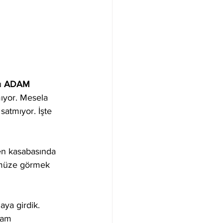
u 
ADAM
mıyor. Mesela 
satmıyor. İşte 
en kasabasında 
r müze görmek 
ya girdik. 
lam 