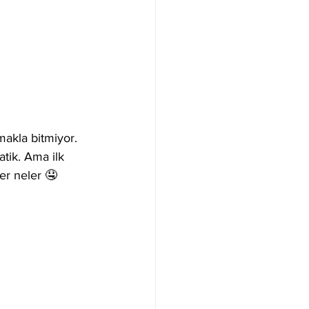
akla bitmiyor. 
tik. Ama ilk 
er neler 🤤