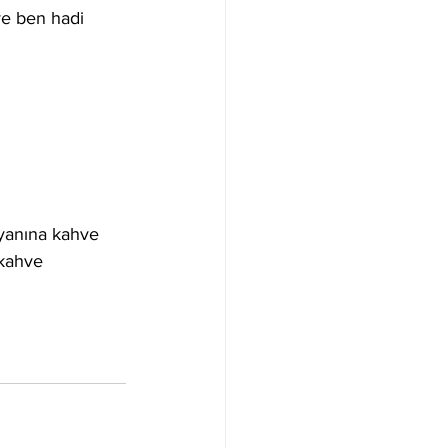
ve ben hadi 
 yanına kahve 
kahve 