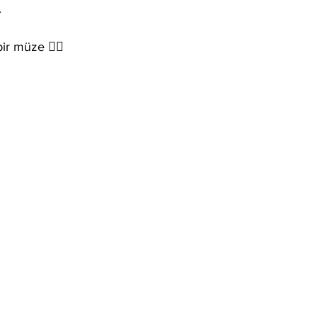
 
r müze 👇🏻