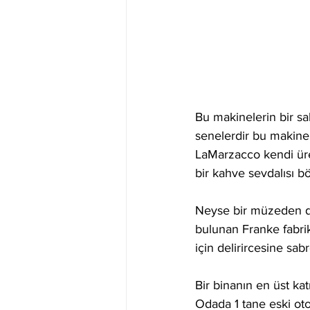
Bu makinelerin bir sah
senelerdir bu makinel
LaMarzacco kendi üret
bir kahve sevdalısı bö
Neyse bir müzeden da
bulunan Franke fabrik
için delirircesine sa
Bir binanın en üst ka
Odada 1 tane eski ot