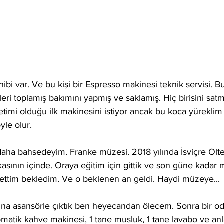
ibi var. Ve bu kişi bir Espresso makinesi teknik servisi. B
eri toplamış bakımını yapmış ve saklamış. Hiç birisini sat
imi olduğu ilk makinesini istiyor ancak bu koca yüreklim 
yle olur.
ha bahsedeyim. Franke müzesi. 2018 yılında İsviçre Olt
asının içinde. Oraya eğitim için gittik ve son güne kada
brettim bekledim. Ve o beklenen an geldi. Haydi müzeye...
tına asansörle çıktık ben heyecandan ölecem. Sonra bir oda
omatik kahve makinesi, 1 tane musluk, 1 tane lavabo ve an