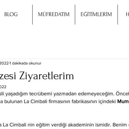
BLOG
MÜFREDATIM
EĞİTİMLERİM
H
 2022
1 dakikada okunur
esi Ziyaretlerim
2022
lgili yaşadığım tecrübemi yazmadan edemeyeceğim. Öncel
da bulunan La Cimbali firmasının fabrikasının içindeki 
Mum
 Cimbali nin eğitim verdiği akademinin ismidir. Benim de