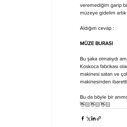
veremediğim garip bir
müzeye gidelim artık
Aldığım cevap :
MÜZE BURASI
Bu şaka olmalıydı ama
Koskoca fabrikası ola
makinesi satan ve ço
makinesinden ibaretti
Bu da böyle bir anımdı
👋🏻👋🏻👋🏻